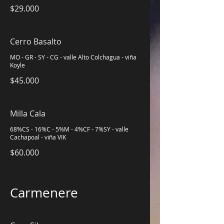
$29.000
Cerro Basalto
MO - GR - SY - CG - valle Alto Colchagua - viña
Koyle
$45.000
Milla Cala
68%CS - 16%C - 5%M - 4%CF - 7%SY - valle
Cachapoal - viña VIK
$60.000
Carmenere